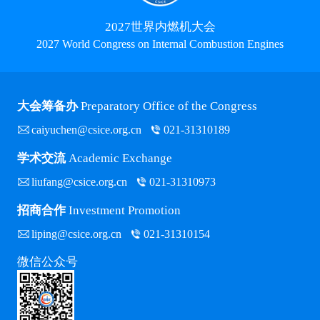
2027世界内燃机大会
2027 World Congress on Internal Combustion Engines
大会筹备办
Preparatory Office of the Congress
caiyuchen@csice.org.cn
021-31310189
学术交流
Academic Exchange
liufang@csice.org.cn
021-31310973
招商合作
Investment Promotion
liping@csice.org.cn
021-31310154
微信公众号